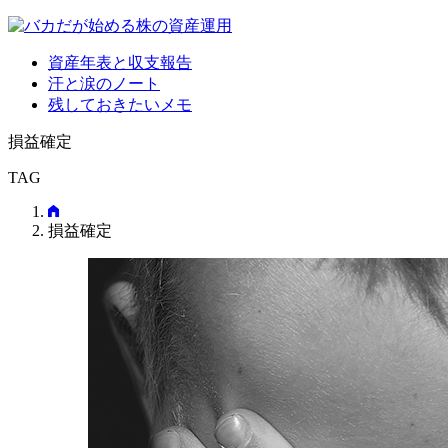
資産年表と収支報告
汗と涙のノート
残しておきたいメモ
損益確定
TAG
損益確定