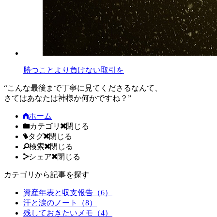
勝つことより負けない取引を
“こんな最後まで丁寧に見てくださるなんて、
さてはあなたは神様か何かですね？”
ホーム
カテゴリ
閉じる
タグ
閉じる
検索
閉じる
シェア
閉じる
カテゴリから記事を探す
資産年表と収支報告（6）
汗と涙のノート（8）
残しておきたいメモ（4）