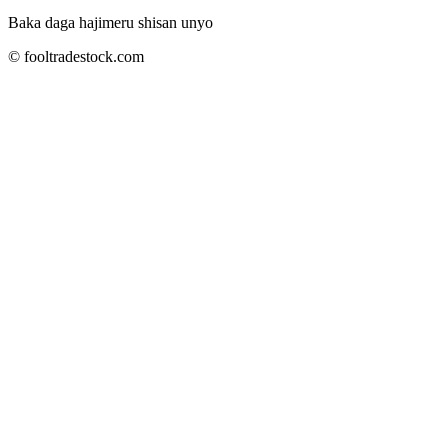
Baka daga hajimeru shisan unyo
© fooltradestock.com