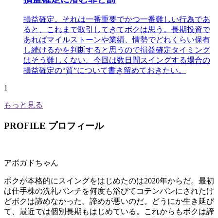
損益確定。それは一番重要でかつ一番難しい行為であ
ると、これまで取引してきてボクは思う。長期投資で
あればマイルストーンや業績、情勢でどれくらい保有
し続けるかを判断すると思うので損益確定タイミング
はそう難しくない。今回は数日間スイングする場合の
損益確定の“質”について書き留めておきたい。
1
もっと見る
PROFILE
プロフィール
アボガドちゃん
ボクが本格的にスイングをはじめたのは2020年からだ。最初
は仕手株の洗礼パンチを何度も浴びてコテンパンにされたけ
どボクは諦めなかった。諦めが悪いのだ。どうにか生き延び
て、最近では個別長期もはじめている。これからもボクは諦