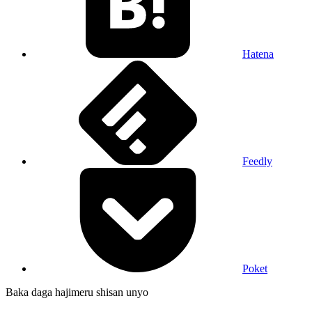
Hatena
Feedly
Poket
Baka daga hajimeru shisan unyo