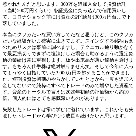
惹かれたんだと思います。300万を追加入金して投資信託
（当時500万円くらい）を証拠金に突っ込んで信用買いし
て、コロナショック前には資産の評価額は300万円台まで下
落していました。
本当にクソみたいな買い方してたなと思うけど、このクソみ
たいな経験がいま確実に生きてます。スイングする銘柄も念
のためリスクは事前に調べますし、テクニカル通り動かなく
て最悪損切りできずに塩漬けした場合も助かるように選定銘
柄の業績は常に重視します。板や出来高が薄い銘柄も避けま
す。もちろん仕手株は絶対触りません笑。そして今年に入っ
てようやく目指していた3,000万円を超えることができまし
た。短期投資は初期のやらかしていたときから一度も追加入
金してないので純粋にすべてトレードのみで増やした資産で
す。資産のトータルで言えば2020年初頭の評価額から約10
倍。個人的にはとても感慨深いものがあります。
失敗したトレードは常に学びに溢れています。これからも失
敗したトレードから学びつつ成長を続けたいと思います。