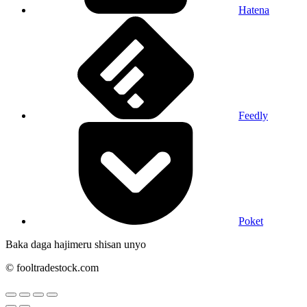
Hatena
Feedly
Poket
Baka daga hajimeru shisan unyo
© fooltradestock.com