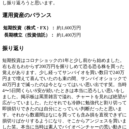
し振り返ろうと思います。
運用資産のバランス
短期投資（株式・FX）：
約1,600万円
長期積立（投資信託）：
約1,400万円
振り返り
短期投資はコロナショックの1年と少し前から始めました。
右も左もわからず200万円を握りしめて恐る恐る株を買った
覚えがあります。少し経ってサンバイオを買い数日で240万
円まで増えて喜んでいたのも束の間、サンバイオショックで
40万円まで減ったのは今となってはいい思い出です笑。当時
4〜5日間くらいS安が続いたときは本当に恐ろしい思いをし
ました。掲示板は罵詈雑言で溢れ、チャートを見れば絶望が
広がっていました。ただそれでも冷静に勉強代と割り切って
即損切りできたのは自分にとっていい判断だったと思いま
す。それから数週間はなにを買っても含み損を直視できずに
損切りばかりするようになり、そこからアンジェスを買いま
した笑。本当に当時は素人でバイオベンチャーの荒い動きに