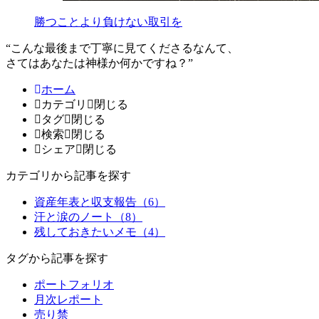
勝つことより負けない取引を
“こんな最後まで丁寧に見てくださるなんて、
さてはあなたは神様か何かですね？”
ホーム
カテゴリ
閉じる
タグ
閉じる
検索
閉じる
シェア
閉じる
カテゴリから記事を探す
資産年表と収支報告（6）
汗と涙のノート（8）
残しておきたいメモ（4）
タグから記事を探す
ポートフォリオ
月次レポート
売り禁